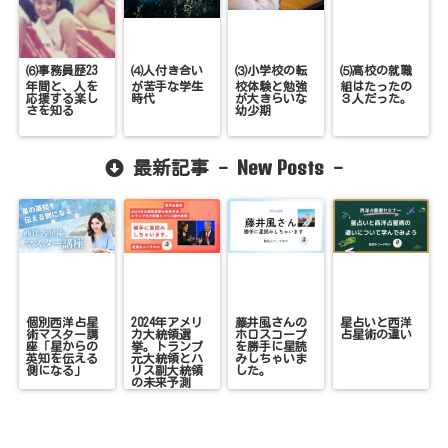
⑹事務員歴23
⑷人付き合い
⑶小学校の転
⑸高校の就職
年間と、人を
が苦手な学生
校体験と勉強
組はたったの
応援する楽し
時代
が大きらいな
３人だった。
さを知る
幼少期
New Posts
最新記事 -
-
個別西洋占星
2024年アメリ
藤井風さんの
星占いと西洋
術マスター講
カ大統領選
ホロスコープ
占星術の違い
座「星からの
挙。トランプ
を勝手に星読
英知を伝える
元大統領とハ
みしちゃいま
側になる」
リス副大統領
した。
の未来予測