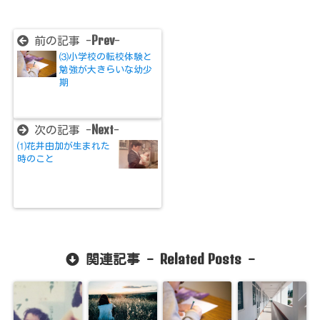
Prev
前の記事 -
-
⑶小学校の転校体験と
勉強が大きらいな幼少
期
Next
次の記事 -
-
⑴花井由加が生まれた
時のこと
Related Posts
関連記事 -
-