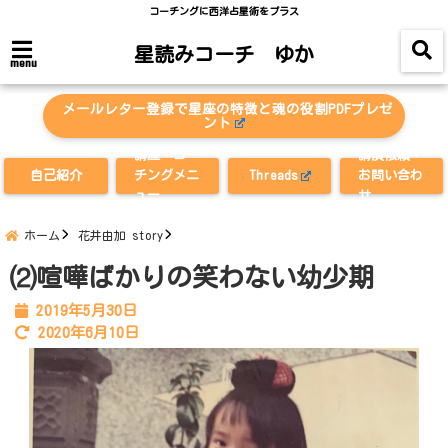
コーチングに西洋占星術をプラス
星読みコーチ ゆか
menu
メールレター登録で星座の特徴と魂の役割PDFプレゼ
ント
講座・コー
講演依頼・
自己紹介
チングメニ
Threads
お問い合わ
ュー
せ
ホーム
花井由加 story
⑵喧嘩ばかりの笑わない幼少期
2019年5月30日
2020年6月10日