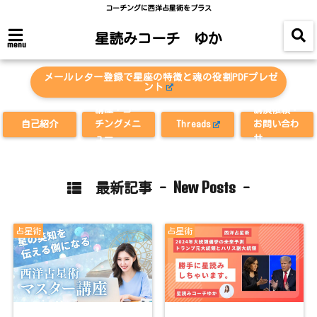
コーチングに西洋占星術をプラス
星読みコーチ ゆか
menu
メールレター登録で星座の特徴と魂の役割PDFプレゼ
ント
講座・コー
講演依頼・
自己紹介
チングメニ
Threads
お問い合わ
ュー
せ
New Posts
最新記事 -
-
占星術
占星術