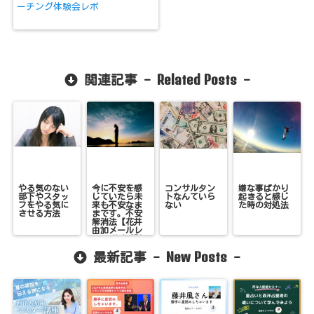
ーチング体験会レポ
Related Posts
関連記事 -
-
やる気のない
今に不安を感
コンサルタン
嫌な事ばかり
部下やスタッ
じていたら未
トなんていら
起きると感じ
フをやる気に
来も不安なま
ない
た時の対処法
させる方法
まです。不安
解消法【花井
由加メールレ
ター Vol.87転
機】
New Posts
最新記事 -
-