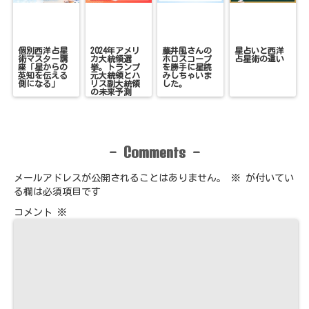
個別西洋占星
2024年アメリ
藤井風さんの
星占いと西洋
術マスター講
カ大統領選
ホロスコープ
占星術の違い
座「星からの
挙。トランプ
を勝手に星読
英知を伝える
元大統領とハ
みしちゃいま
側になる」
リス副大統領
した。
の未来予測
Comments
-
-
メールアドレスが公開されることはありません。
※
が付いてい
る欄は必須項目です
コメント
※