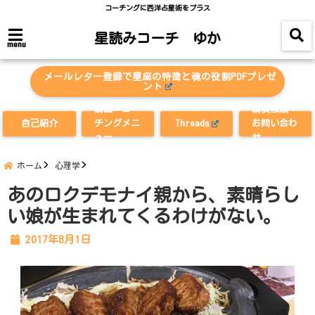
コーチングに西洋占星術をプラス
星読みコーチ ゆか
menu
メールレター登録で星座の特徴と魂の役割PDFプレゼ
ント
講座・コー
講演依頼・
自己紹介
チングメニ
Threads
お問い合わ
ュー
せ
ホーム
心理学
あのロクデモナイ親から、素晴らし
い娘が生まれてくるわけがない。
2017年8月1日